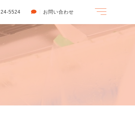
t
824-5524
お問い合わせ
o
g
g
l
e
n
a
v
i
g
a
t
i
o
n