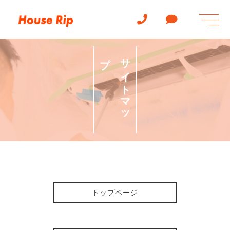
t
o
g
g
l
プ
サ
イ
ト
マ
ッ
e
n
a
v
i
g
a
t
i
o
n
トップページ